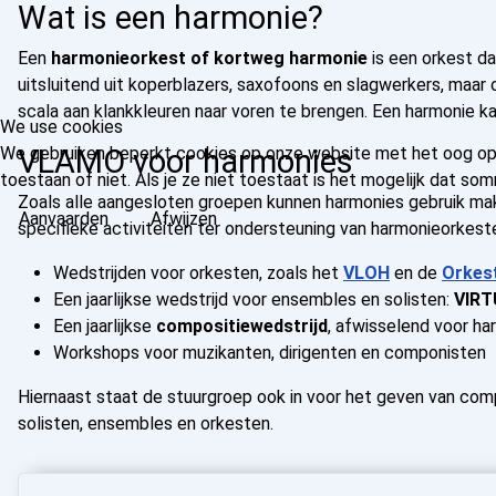
Wat is een harmonie?
Een
harmonieorkest of kortweg harmonie
is een orkest da
uitsluitend uit koperblazers, saxofoons en slagwerkers, maar o
scala aan klankkleuren naar voren te brengen. Een harmonie k
We use cookies
VLAMO voor harmonies
We gebruiken beperkt cookies op onze website met het oog op e
toestaan of niet. Als je ze niet toestaat is het mogelijk dat 
Zoals alle aangesloten groepen kunnen harmonies gebruik m
Aanvaarden
Afwijzen
specifieke activiteiten ter ondersteuning van harmonieorkes
Wedstrijden voor orkesten, zoals het
VLOH
en de
Orkes
Een jaarlijkse wedstrijd voor ensembles en solisten:
VIR
Een jaarlijkse
compositiewedstrijd
, afwisselend voor ha
Workshops voor muzikanten, dirigenten en componisten
Hiernaast staat de stuurgroep ook in voor het geven van com
solisten, ensembles en orkesten.