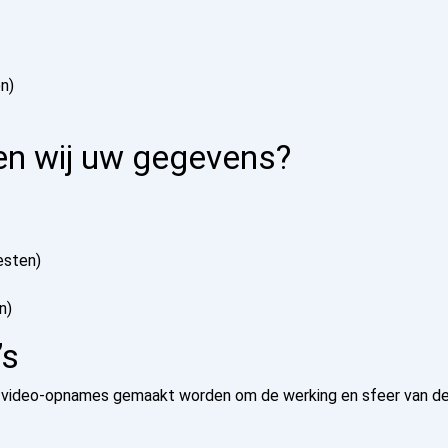
en)
en wij uw gegevens?
esten)
n)
’s
en video-opnames gemaakt worden om de werking en sfeer van de 