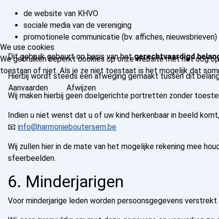
de website van KHVO
sociale media van de vereniging
promotionele communicatie (bv. affiches, nieuwsbrieven)
We use cookies
Dit gebruik gebeurt op basis van het
gerechtvaardigd belan
We gebruiken beperkt cookies op onze website met het oog op e
toestaan of niet. Als je ze niet toestaat is het mogelijk dat 
Hierbij wordt steeds een afweging gemaakt tussen dit belang
Aanvaarden
Afwijzen
Wij maken hierbij geen doelgerichte portretten zonder toest
Indien u niet wenst dat u of uw kind herkenbaar in beeld komt,
📧
info@harmonieboutersem.be
Wij zullen hier in de mate van het mogelijke rekening mee hou
sfeerbeelden.
6. Minderjarigen
Voor minderjarige leden worden persoonsgegevens verstrekt 