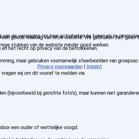
g
van de vereniging om haar activiteiten te tonen en te promote
en goede werking van onze website. We gebruiken zelf geen trac
sommige stukken van de website minder goed werken.
 en het recht op privacy van de betrokkenen.
emming, maar gebruiken voornamelijk sfeerbeelden van groepsact
Privacy voorwaarden
|
Imprint
 vragen wij om dit vooraf te melden via:
den (bijvoorbeeld bij gerichte foto’s), maar kunnen niet garand
door een ouder of wettelijke voogd.