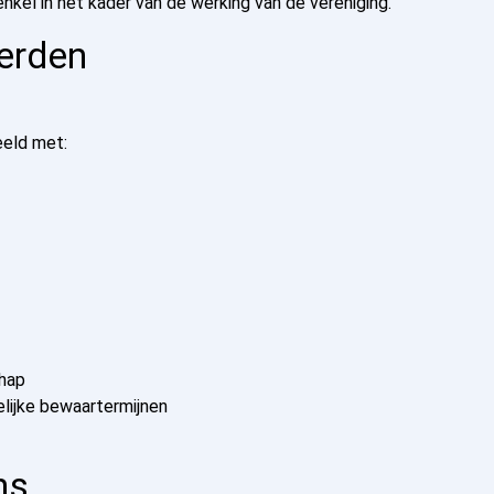
kel in het kader van de werking van de vereniging.
erden
eeld met:
chap
elijke bewaartermijnen
ns