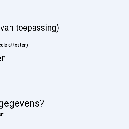
 van toepassing)
scale attesten)
en
 gegevens?
n: